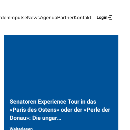
rden
Impulse
News
Agenda
Partner
Kontakt
Login
Senatoren Experience Tour in das
«Paris des Ostens» oder der «Perle der
Donau»: Die ungar…
Weiterlesen