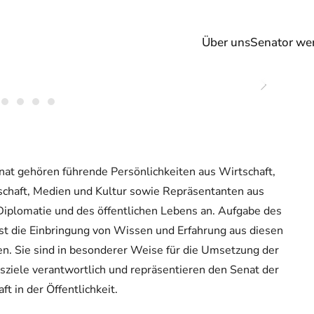
Über uns
Senator we
Die Lern- und
Veränderungskulturebenen der Killer
Interior AG. Die Firmenbesichtigung
at gehören führende Persönlichkeiten aus Wirtschaft,
der…
chaft, Medien und Kultur sowie Repräsentanten aus
 Diplomatie und des öffentlichen Lebens an. Aufgabe des
Weiterlesen
st die Einbringung von Wissen und Erfahrung aus diesen
n. Sie sind in besonderer Weise für die Umsetzung der
ziele verantwortlich und repräsentieren den Senat der
ft in der Öffentlichkeit.