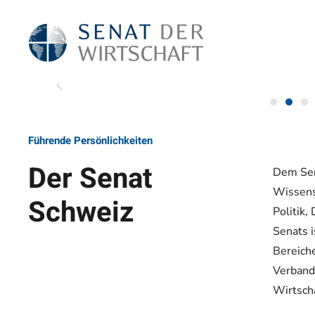
Zum Hauptinhalt springen
Führende Persönlichkeiten
Der Senat
Dem Sen
Wissens
Schweiz
Politik,
Senats i
Bereiche
Verbands
Wirtscha